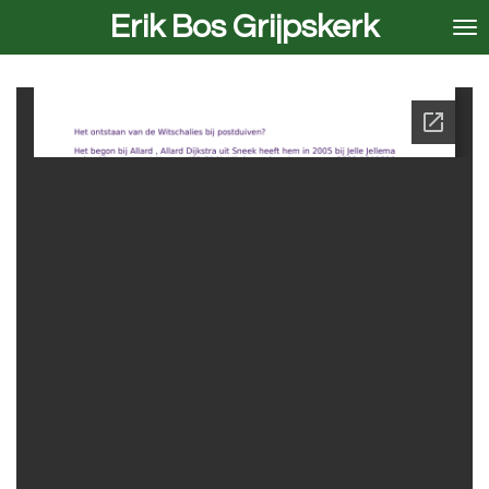
Erik Bos Grijpskerk
Ga
direct
naar
de
hoofdinhoud